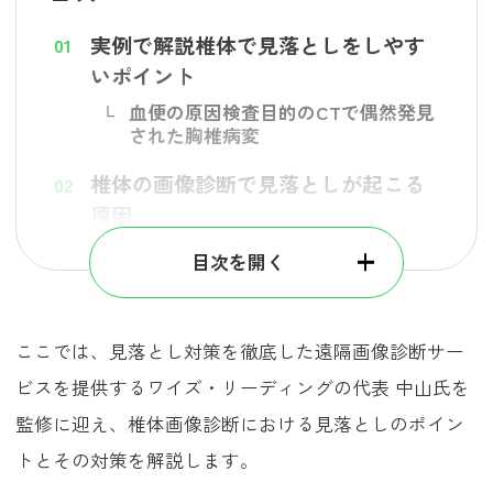
実例で解説椎体で見落としをしやす
いポイント
血便の原因検査目的のCTで偶然発見
された胸椎病変
椎体の画像診断で見落としが起こる
原因
読影の主訴集中による視野の偏り
目次を開く
骨条件での確認不足
疲労・集中力低下による見逃し
ここでは、見落とし対策を徹底した遠隔画像診断サー
見落としを防ぐための対策
ビスを提供するワイズ・リーディングの代表 中山氏を
読影時に椎体周囲への意識を持つ
監修に迎え、椎体画像診断における見落としのポイン
主訴以外の部位も含め全身を俯瞰す
トとその対策を解説します。
る