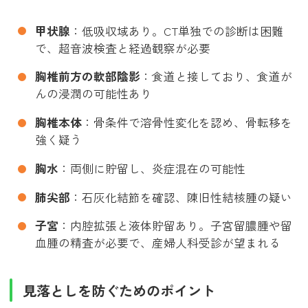
甲状腺
：低吸収域あり。CT単独での診断は困難
で、超音波検査と経過観察が必要
胸椎前方の軟部陰影
：食道と接しており、食道が
んの浸潤の可能性あり
胸椎本体
：骨条件で溶骨性変化を認め、骨転移を
強く疑う
胸水
：両側に貯留し、炎症混在の可能性
肺尖部
：石灰化結節を確認、陳旧性結核腫の疑い
子宮
：内腔拡張と液体貯留あり。子宮留膿腫や留
血腫の精査が必要で、産婦人科受診が望まれる
見落としを防ぐためのポイント