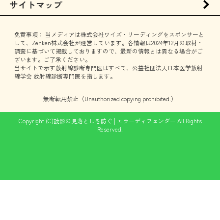
サイトマップ
免責事項：
当メディアは株式会社ワイズ・リーディングをスポンサーと
して、Zenken株式会社が運営しています。各情報は2024年12月の取材・
調査に基づいて掲載しておりますので、最新の情報とは異なる場合がご
ざいます。ご了承ください。
当サイトで示す放射線診断専門医はすべて、公益社団法人日本医学放射
線学会 放射線診断専門医を指します。
無断転用禁止（Unauthorized copying prohibited.）
Copyright (C)
読影の見落としを防ぐ│エラーディフェンダー
All Rights
Reserved.