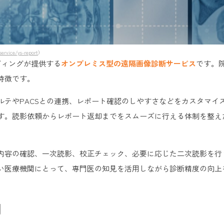
service/ys-report
）
ーディングが提供する
オンプレミス型の遠隔画像診断サービス
です。
特徴です。
ルテやPACSとの連携、レポート確認のしやすさなどをカスタマイ
す。読影依頼からレポート返却までをスムーズに行える体制を整え
内容の確認、一次読影、校正チェック、必要に応じた二次読影を行
い医療機関にとって、専門医の知見を活用しながら診断精度の向上
例