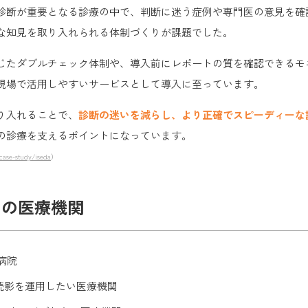
診断が重要となる診療の中で、判断に迷う症例や専門医の意見を確
な知見を取り入れられる体制づくりが課題でした。
じたダブルチェック体制や、導入前にレポートの質を確認できるモ
現場で活用しやすいサービスとして導入に至っています。
り入れることで、
診断の迷いを減らし、より正確でスピーディーな
の診療を支えるポイントになっています。
case-study/iseda
）
すめの医療機関
病院
読影を運用したい医療機関