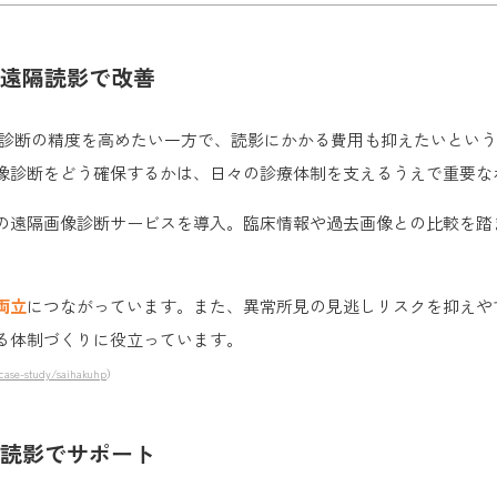
遠隔読影で改善
像診断の精度を高めたい一方で、読影にかかる費用も抑えたいとい
像診断をどう確保するかは、日々の診療体制を支えるうえで重要な
の遠隔画像診断サービスを導入。臨床情報や過去画像との比較を踏
両立
につながっています。また、異常所見の見逃しリスクを抑えや
る体制づくりに役立っています。
/case-study/saihakuhp
）
読影でサポート